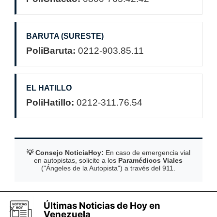
BARUTA (SURESTE)
PoliBaruta:
0212-903.85.11
EL HATILLO
PoliHatillo:
0212-311.76.54
💡 Consejo NoticiaHoy:
En caso de emergencia vial
en autopistas, solicite a los
Paramédicos Viales
("Ángeles de la Autopista") a través del 911.
Últimas Noticias de Hoy en
Noticiashoy.es
Saltar menú
X
Venezuela