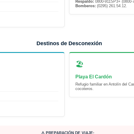
Respaldo:
0800-911SP3+ (0800-7
Bomberos:
(0295) 261.54.12.
Destinos de Desconexión
🏖️
Playa El Cardón
Refugio familiar en Antolín del 
cocoteros.
⚠️ PREPARACIÓN DE VIAJE: