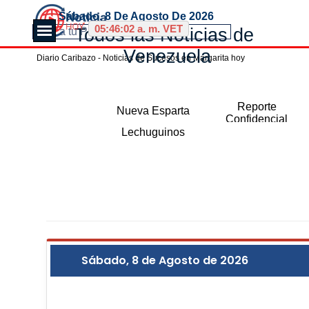
Vaya al Contenido
Sábado, 8 De Agosto De 2026
Saltar menú
05:46:03 a. m. VET
Todos las Noticias de 
Venezuela
Diario Caribazo - Noticias de Sucesos en Margarita hoy
Saltar menú
Reporte
Nueva Esparta
Confidencial
Lechuguinos