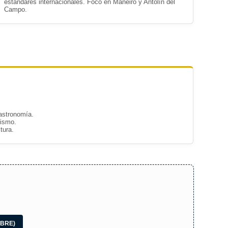
estándares internacionales. Foco en Maneiro y Antolín del
Campo.
astronomía.
rismo.
tura.
IBRE)