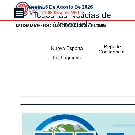
Vaya al Contenido
Jueves, 6 De Agosto De 2026
Saltar menú
11:03:06 a. m. VET
Todos las Noticias de 
Venezuela
La Hora Diario - Noticias de Nueva Esparta y Margarita
Saltar menú
Reporte
Nueva Esparta
Confidencial
Lechuguinos