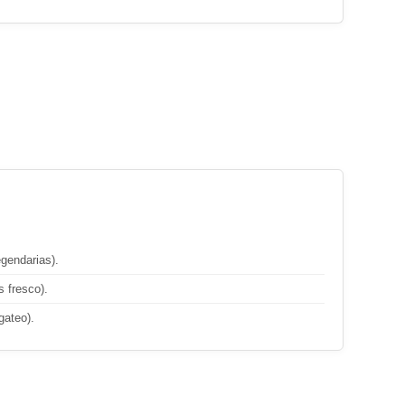
endarias).
 fresco).
gateo).