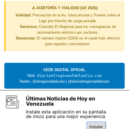
⚠️ AUDITORÍA Y VIALIDAD (UX 2026):
Vialidad:
Precaución en la Av. Intercomunal y Puente sobre el
Lago por tránsito de carga pesada.
Servicios:
Consulte El Regional para los cronogramas de
racionamiento eléctrico por sectores.
Denuncias:
El número máster (0264) es el canal más efectivo
para reportes comunitarios.
SEDE DIGITAL OFICIAL
Web:
diarioelregionaldelzulia.com
Redes: @elregionaldelzulia | @diarioelregionaldelzulia
Últimas Noticias de Hoy en
Noticiashoy.es
Saltar menú
X
Venezuela
Instale esta aplicación en su pantalla
de inicio para una mejor experiencia
Instalar