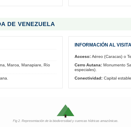
DA DE VENEZUELA
INFORMACIÓN AL VISIT
Acceso:
Aéreo (Caracas) o Ter
ana, Maroa, Manapiare, Río
Cerro Autana:
Monumento Sagr
especiales).
ana.
Conectividad:
Capital estable
Fig 2. Representación de la biodiversidad y cuencas hídricas amazónicas.