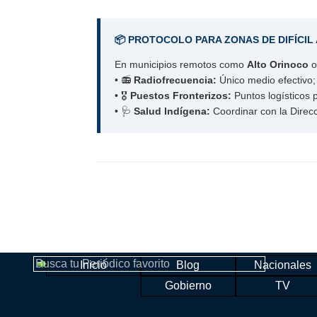
📦 PROTOCOLO PARA ZONAS DE DIFÍCIL
En municipios remotos como
Alto Orinoco
• 📻
Radiofrecuencia:
Único medio efectivo; 
• 🎖️
Puestos Fronterizos:
Puntos logísticos
• 🩺
Salud Indígena:
Coordinar con la Direc
Salta
Inició
Blog
Nacionales
▼
Gobierno
TV
▼