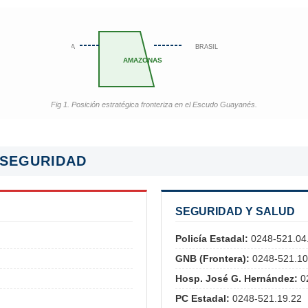
COLOMBIA
BRASIL
AMAZONAS
Fig 1. Posición estratégica fronteriza en el Escudo Guayanés.
 SEGURIDAD
SEGURIDAD Y SALUD
Policía Estadal:
0248-521.04
GNB (Frontera):
0248-521.10
Hosp. José G. Hernández:
02
PC Estadal:
0248-521.19.22