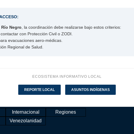
 ACCESO:
o
Río Negro
, la coordinación debe realizarse bajo estos criterios:
contactar con Protección Civil o ZODI.
 para evacuaciones aero-médicas.
ción Regional de Salud.
ECOSISTEMA INFORMATIVO LOCAL
REPORTE LOCAL
ASUNTOS INDÍGENAS
r menú
Internacional
Regiones
▼
▼
▼
Venezolanidad
▼
▼