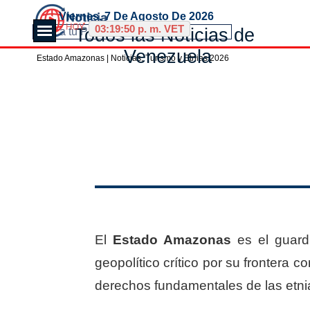
Vaya al Contenido
Viernes, 7 De Agosto De 2026
Saltar menú
03:19:50 p. m. VET
Todos las Noticias de 
Venezuela
Estado Amazonas | Noticias, Turismo y Etnias 2026
Saltar menú
El
Estado Amazonas
es el guardi
geopolítico crítico por su frontera c
derechos fundamentales de las etni