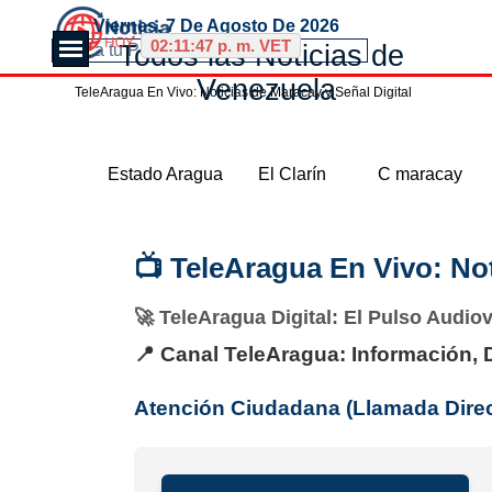
Vaya al Contenido
Viernes, 7 De Agosto De 2026
Saltar menú
02:11:48 p. m. VET
Todos las Noticias de 
Venezuela
TeleAragua En Vivo: Noticias de Maracay y Señal Digital
Saltar menú
Estado Aragua
El Clarín
C maracay
📺 TeleAragua En Vivo: Not
🚀 TeleAragua Digital: El Pulso Audio
📍 Canal TeleAragua: Información, 
Atención Ciudadana (Llamada Direc