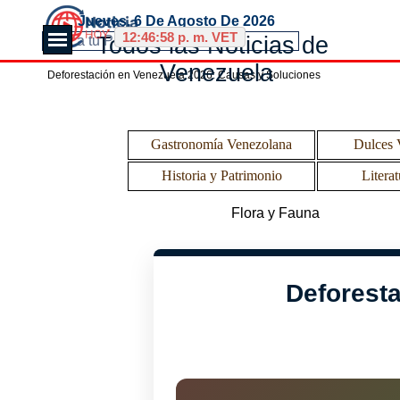
Vaya al Contenido
Jueves, 6 De Agosto De 2026
Saltar menú
12:46:59 p. m. VET
Todos las Noticias de 
Venezuela
Deforestación en Venezuela 2026: Causas y Soluciones
Saltar menú
Gastronomía Venezolana
Dulces 
Historia y Patrimonio
Literat
Saltar menú
Flora y Fauna
Deforesta