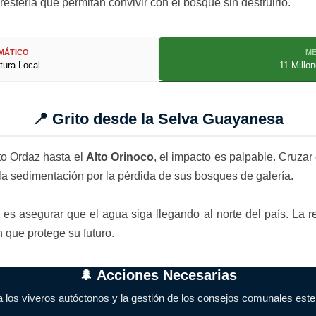
stería que permitan convivir con el bosque sin destruirlo.
IMÁTICO
ME
ura Local
11 Millo
📍 Grito desde la Selva Guayanesa
o Ordaz hasta el
Alto Orinoco
, el impacto es palpable. Cruzar
 la sedimentación por la pérdida de sus bosques de galería.
s asegurar que el agua siga llegando al norte del país. La re
n que protege su futuro.
🌲 Acciones Necesarias
 los viveros autóctonos y la gestión de los consejos comunales este