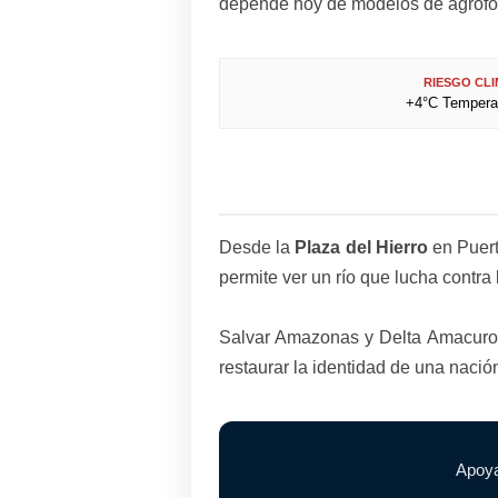
depende hoy de modelos de agrofore
RIESGO CL
+4°C Temperat
Desde la
Plaza del Hierro
en Puert
permite ver un río que lucha contra
Salvar Amazonas y Delta Amacuro e
restaurar la identidad de una nació
Apoya