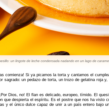
quesillo: un lingote de leche condensada nadando en un lago de carame
enas comienza! Si ya picamos la torta y cantamos el cumpl
lor sagrado: un pedazo de torta, un trozo de gelatina roja y,
or Dios, no! El flan es delicado, europeo, tímido. El quesill
 que despierta el espíritu. Es el postre que nos ha visto c
das y el único dulce capaz de unir a un país entero bajo 