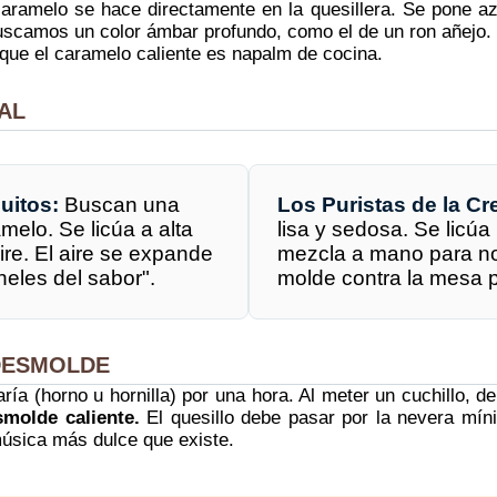
caramelo se hace directamente en la quesillera. Se pone az
uscamos un color ámbar profundo, como el de un ron añejo. C
que el caramelo caliente es napalm de cocina.
AL
uitos:
Buscan una
Los Puristas de la C
melo. Se licúa a alta
lisa y sedosa. Se licúa
ire. El aire se expande
mezcla a mano para no 
neles del sabor".
molde contra la mesa p
 DESMOLDE
ía (horno u hornilla) por una hora. Al meter un cuchillo, de
molde caliente.
El quesillo debe pasar por la nevera míni
úsica más dulce que existe.