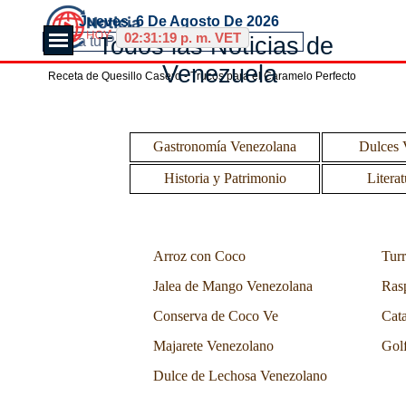
Vaya al Contenido
Jueves, 6 De Agosto De 2026
Saltar menú
02:31:20 p. m. VET
Todos las Noticias de 
Venezuela
Receta de Quesillo Casero - Trucos para el Caramelo Perfecto
Saltar menú
Gastronomía Venezolana
Dulces 
Historia y Patrimonio
Literat
Saltar menú
Arroz con Coco
Turr
Jalea de Mango Venezolana
Ras
Conserva de Coco Ve
Cata
Majarete Venezolano
Gol
Dulce de Lechosa Venezolano